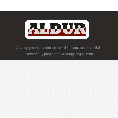
© Copyright 2019 Aldur Madencilik - Tüm Hakları Saklıdır.
Powered By
proji.com.tr
&
seogezegeni.com