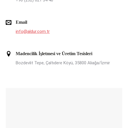
+90 (232) 621 34 40
Email
info@aldur.com.tr
Madencilik İşletmesi ve Üretim Tesisleri
Bozdevlit Tepe, Çaltıdere Köyü, 35800 Aliağa/İzmir